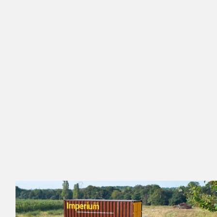
ont bien faire ressentir leur engagement envers ce
secteur. En effet, ces pays africains souhaitent appuyer
les transitions énergétiques et écologiques ainsi que
l’adaptation au changement climatique pour rétablir un
climat environnemental stable.
Le Maroc, engagé dans une approche volontariste pour
faire face aux enjeux climatiques, a alors mis en place des
actions lui permettant à la fois d’afficher un bilan positif
en matière de développement durable et de concrétiser
la transition énergétique. Cette volonté politique trouve
aujourd’hui sa place dans la Loi cadre portant Charte
Nationale de l’Environnement et du Développement
Durable.