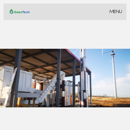
MENU
CLOSE
Naoden, premiers
pas vers l’Afrique
SALONS / ÉVÈNEMENTS
Naoden
Le salon international des équipements, des technologies
et des services de l’environnement s’est déroulé du 02 au
05 Octobre 2018 à Casablanca. Placé sous le signe de