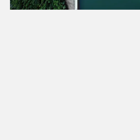
RESULTS
Lorem ipsum dolor sit amet, consectetur adipiscing
elit. Suspendisse varius enim in eros elementum
tristique. Duis cursus, mi quis viverra ornare, eros
dolor interdum nulla, ut commodo diam libero vitae
erat. Aenean faucibus nibh et justo cursus id rutrum
lorem imperdiet. Nunc ut sem vitae risus tristique
posuere.