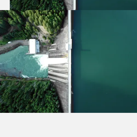
PROCESS
Lorem ipsum dolor sit amet, consectetur adipiscing
elit. Suspendisse varius enim in eros elementum
tristique. Duis cursus, mi quis viverra ornare, eros
dolor interdum nulla, ut commodo diam libero vitae
erat. Aenean faucibus nibh et justo cursus id rutrum
lorem imperdiet. Nunc ut sem vitae risus tristique
posuere.