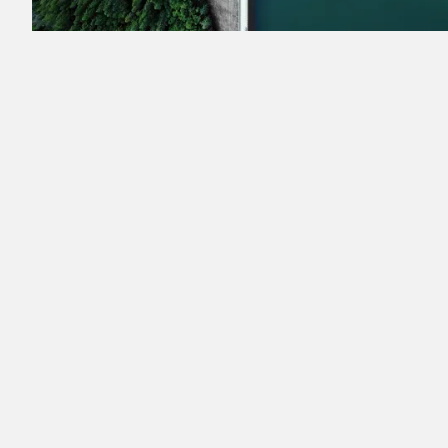
RESULTS
Lorem ipsum dolor sit amet, consectetur adipiscing
elit. Suspendisse varius enim in eros elementum
tristique. Duis cursus, mi quis viverra ornare, eros
dolor interdum nulla, ut commodo diam libero vitae
erat. Aenean faucibus nibh et justo cursus id rutrum
lorem imperdiet. Nunc ut sem vitae risus tristique
posuere.