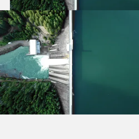
PROCESS
Lorem ipsum dolor sit amet, consectetur adipiscing
elit. Suspendisse varius enim in eros elementum
tristique. Duis cursus, mi quis viverra ornare, eros
dolor interdum nulla, ut commodo diam libero vitae
erat. Aenean faucibus nibh et justo cursus id rutrum
lorem imperdiet. Nunc ut sem vitae risus tristique
posuere.