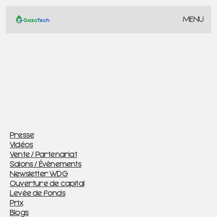
MENU
MENU
CLOSE
CLOSE
Presse
ARTICLES
Nouveautés, Articles, Informations
Presse
Vidéos
Vente / Partenariat
Salons / Évènements
Newsletter WDG
Ouverture de capital
Levée de fonds
Prix
Blogs